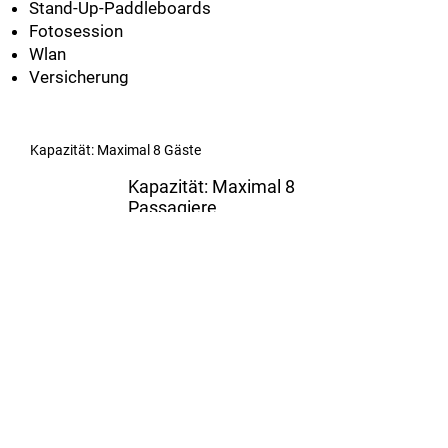
Stand-Up-Paddleboards
Fotosession
Wlan
Versicherung
Kapazität: Maximal 8 Gäste
Kapazität: Maximal 8
Passagiere
Dauer: 4:00 Stunden
7:00 Uhr
Wählen Sie das Datum und das
Erlebnis aus.
Reservieren
Reservieren