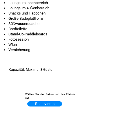
Lounge im Innenbereich
Lounge im Außenbereich
Snacks und Häppchen
Große Badeplattform
Süßwasserdusche
Bordtoilette
Stand-Up-Paddleboards
Fotosession
Wlan
Versicherung
Kapazität: Maximal 8 Gäste
Dauer: 4:00 Stunden
7:00 Stunden
Wählen Sie das Datum und das Erlebnis
aus.
Reservieren