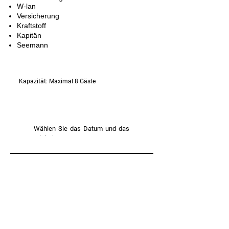
W-lan
Versicherung
Kraftstoff
Kapitän
Seemann
Kapazität: Maximal 8 Gäste
Dauer: 2:30 Stunden 550
€
Wählen Sie das Datum und das
Erlebnis aus.
Reservieren
Kontakte:
Dyamond Sea Tours
Charterfahrten/Bootstouren
RNAAT Nr. 298/2025
Abflugorte: