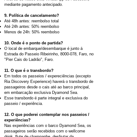
mediante pagamento antecipado.
9. Política de cancelamento?
Até 48h antes: reembolso total
Até 24h antes: 50% reembolso
Menos de 24h: 50% reembolso
10. Onde é o ponto de partida?
O local de embarque/desembarque é junto á
Estrada do Passeio Ribeirinho,
8000-078
, Faro, no
"Pier Cais do Ladrão", Faro.
11. O que é o transbordo?
Em todos os passeios / expereciências (excepto
Ria Discovery Experience) haverá o transbordo de
passageiros desde o cais até ao barco principal,
em embarcação exclusiva Dyamond Sea.
Esse transbordo é parte integral e exclusiva do
passeio / experiência.
12. O que poderei contemplar nos passeios /
experiências?
Nas experiências com o barco Dyamond Sea, os
passageiros serão recebidos com o wellcome
drink, flute de champanhe, desfrutar da