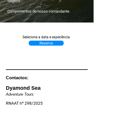
viagem!
Cumprimentos do nosso comandante.
Selecione a data e experiência
Reserva
Contactos:
Dyamond Sea
Adventure Tours
RNAAT nº 298/2025
Local de embarque:
Estrada do Passeio Ribeirinho,
8000-078
, Faro