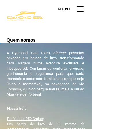
MENU
Quem somos
A Dyamond Sea Tours oferece passeios
privados em barcos de luxo, transformando
cada viagem numa aventura exclusiva e
inesquecível. Combinamos conforto, diversão,
gastronomia e segurança para que cada
momento a bordo com familiares e amigos seja
único e memorável, na navegando na Ria
Formosa, o único parque natural mais a sul do
Algarve e de Portugal.
Nossa frota:
Rio Yachts 950 Cruiser,
Um barco de luxo de 11 metros de