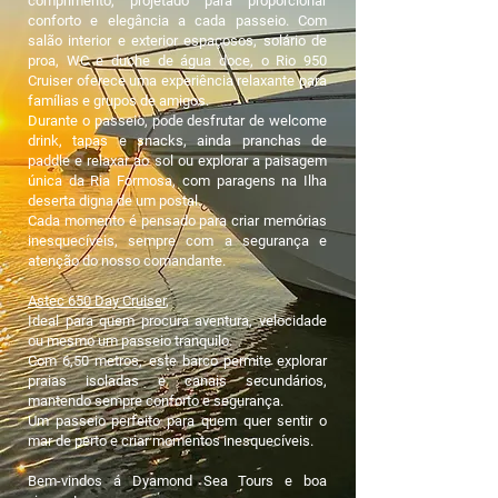
comprimento, projetado para proporcionar
conforto e elegância a cada passeio. Com
salão interior e exterior espaçosos, solário de
proa, WC e duche de água doce, o Rio 950
Cruiser oferece uma experiência relaxante para
famílias e grupos de amigos.
Durante o passeio, pode desfrutar de welcome
drink, tapas e snacks, ainda pranchas de
paddle e relaxar ao sol ou explorar a paisagem
única da Ria Formosa, com paragens na Ilha
deserta digna de um postal.
Cada momento é pensado para criar memórias
inesquecíveis, sempre com a segurança e
atenção do nosso comandante.
Astec 650 Day Cruiser
,
Ideal para quem procura aventura, velocidade
ou mesmo um passeio tranquilo.
Com 6,50 metros, este barco permite explorar
praias isoladas e canais secundários,
mantendo sempre conforto e segurança.
Um passeio perfeito para quem quer sentir o
mar de perto e criar momentos inesquecíveis.
Bem-vindos á Dyamond Sea Tours e boa