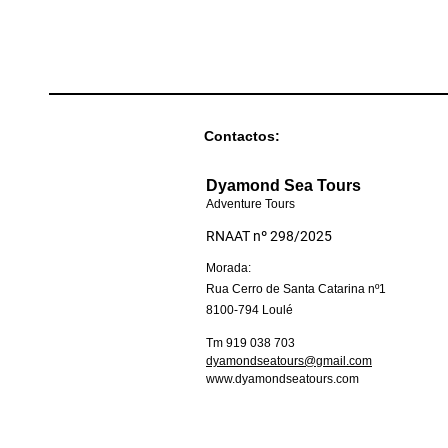
Contactos:
Dyamond Sea Tours
Adventure Tours
RNAAT nº 298/2025
Morada:
Rua Cerro de Santa Catarina nº1
8100-794 Loulé
Tm 919 038 703
dyamondseatours@gmail.com
www.dyamondseatours.com