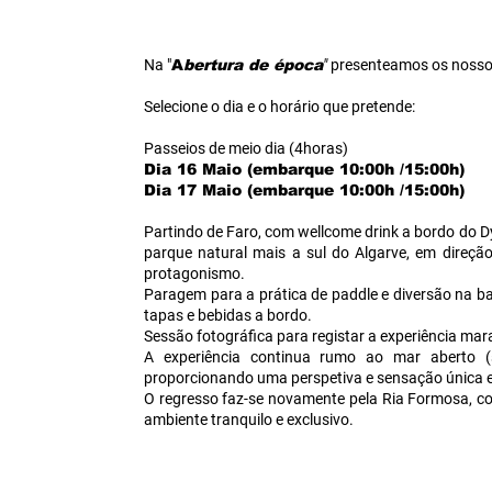
Na "
A
bertura de época
"
presenteamos os nosso
Selecione o dia e o horário que pretende:
Passeios de meio dia (4horas)
Dia 16 Maio (embarque 10:00h /15:00h)
Dia 17 Maio (embarque 10:00h /15:00h)
Partindo de Faro, com wellcome drink a bordo do 
parque natural mais a sul do Algarve, em direçã
protagonismo.
Paragem para a prática de paddle e diversão na b
tapas e bebidas a bordo.
Sessão fotográfica para registar a experiência mar
A experiência continua rumo ao mar aberto (s
proporcionando uma perspetiva e sensação única 
O regresso faz-se novamente pela Ria Formosa, c
ambiente tranquilo e exclusivo.