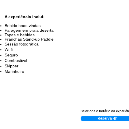
A experiência inclui:
Bebida boas-vindas
Paragem em praia deserta
Tapas e bebidas
Pranchas Stand-up Paddle
Sessão fotográfica
Wi-fi
Seguro
Combustivel
Skipper
Marinheiro
Selecione o horário da experiên
Duração: 4:00h 65€ (por
Reserva 4h
ssoa)