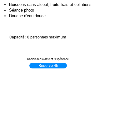
Boissons sans alcool, fruits frais et collations
Séance photo
Douche d'eau douce
Capacité : 8 personnes maximum
Durée : 4h 65€ pour persone
Choisissez la date et l'expérience.
Réserve 4h