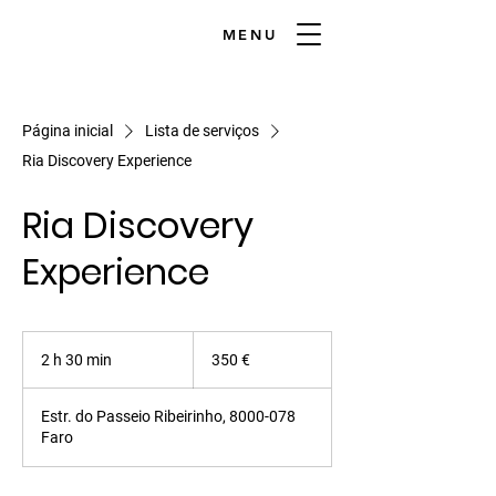
MENU
Página inicial
Lista de serviços
Ria Discovery Experience
Ria Discovery
Experience
350
euros
2 h 30 min
2
350 €
h
3
Estr. do Passeio Ribeirinho, 8000-078
0
Faro
m
i
n